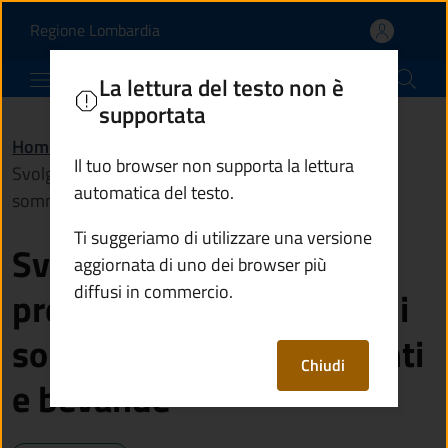
Svolgere trattenimenti p
Vai al contenuto principale
(apre in un'altra scheda).
Regione Lombardia
Comune di Vezza d'Oglio
La lettura del testo non è
supportata
Home
/
Servizi
/
Imprese e commercio
/
Il tuo browser non supporta la lettura
Svolgere trattenimenti presso esercizi pubblici di
automatica del testo.
somministrazione alimenti e bevande
Ti suggeriamo di utilizzare una versione
Svolgere trattenimenti
aggiornata di uno dei browser più
diffusi in commercio.
presso esercizi pubblici di
somministrazione alimenti
Chiudi
e bevande