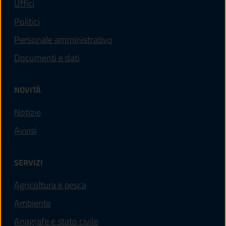
Uffici
Politici
Personale amministrativo
Documenti e dati
NOVITÀ
Notizie
Avvisi
SERVIZI
Agricoltura e pesca
Ambiente
Anagrafe e stato civile