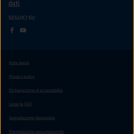
dati
SEGUICI SU
Note legali
Privacy policy
(apre in un'altra scheda).
Dichiarazione di accessibilità
Leggi le FAQ
Segnalazione disservizio
Prenotazione appuntamento