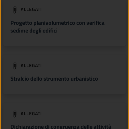
(apre in un'altra scheda).
ALLEGATI
Progetto planivolumetrico con verifica
sedime degli edifici
(apre in un'altra scheda).
ALLEGATI
Stralcio dello strumento urbanistico
(apre in un'altra scheda).
ALLEGATI
Dichiarazione di congruenza delle attività