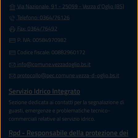
(apre 
Via Nazionale, 91 - 25059 - Vezza d'Oglio (BS)
Telefono: 0364/76126
Fax: 0364/76492
P. IVA: 00584970982
Codice fiscale: 00882960172
info@comune.vezzadoglio.bs.it
protocollo@pec.comune.vezza-d-oglio.bs.it
Servizio Idrico Integrato
Sezione dedicata ai contatti per la segnalazione di
guasti, emergenze e problematiche tecnico-
commerciali relative al servizio idrico.
Rpd - Responsabile della protezione dei