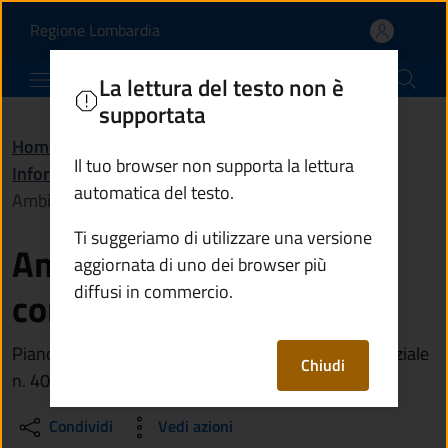
Ambito residenziale cons
Vai al contenuto principale
(apre in un'altra scheda).
Regione Lombardia
Comune di Vezza d'Oglio
La lettura del testo non è
supportata
Home
/
Amministrazione
/
Il tuo browser non supporta la lettura
Informazioni istituzionali
/
automatica del testo.
Ambito residenziale consolidato n. 40
Ti suggeriamo di utilizzare una versione
Ambito residenziale
aggiornata di uno dei browser più
diffusi in commercio.
consolidato n. 40
Piano Attuativo di iniziativa privata Ambito residenziale
Chiudi
n. 40 in via Del Piano
Condividi
Vedi azioni