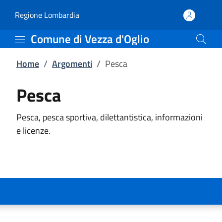
Pesca | Comune di Vezza
Vai al contenuto principale
(apre in un'altra scheda).
Regione Lombardia
Comune di Vezza d'Oglio
Home
/
Argomenti
/
Pesca
Pesca
Pesca, pesca sportiva, dilettantistica, informazioni
e licenze.