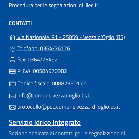
Procedura per le segnalazioni di illeciti
CONTATTI
(apre 
Via Nazionale, 91 - 25059 - Vezza d'Oglio (BS)
Telefono: 0364/76126
Fax: 0364/76492
P. IVA: 00584970982
Codice fiscale: 00882960172
info@comune.vezzadoglio.bs.it
protocollo@pec.comune.vezza-d-oglio.bs.it
Servizio Idrico Integrato
Sezione dedicata ai contatti per la segnalazione di