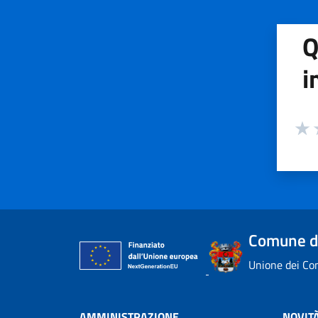
Q
i
Valuta
Valu
V
Comune di
Unione dei Com
AMMINISTRAZIONE
NOVIT