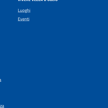
Luoghi
Eventi
a
nza