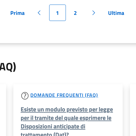
Prima
1
2
Ultima
Pagina
Pagina precedente
Pagina
Pagina
Pagina successiv
Pagina
FAQ)
DOMANDE FREQUENTI (FAQ)
Esiste un modulo previsto per legge
per il tramite del quale esprimere le
Disposizioni anticipate di
trattamento (Dat)?