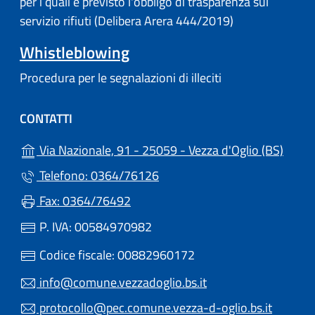
per i quali è previsto l'obbligo di trasparenza sul
servizio rifiuti (Delibera Arera 444/2019)
Whistleblowing
Procedura per le segnalazioni di illeciti
CONTATTI
(apre 
Via Nazionale, 91 - 25059 - Vezza d'Oglio (BS)
Telefono: 0364/76126
Fax: 0364/76492
P. IVA: 00584970982
Codice fiscale: 00882960172
info@comune.vezzadoglio.bs.it
protocollo@pec.comune.vezza-d-oglio.bs.it