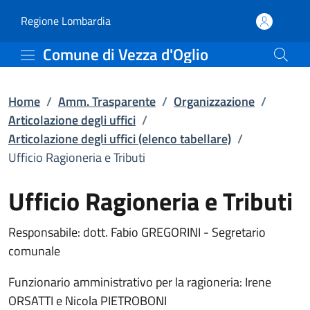
Ufficio Ragioneria e Trib
Vai al contenuto principale
(apre in un'altra scheda).
Regione Lombardia
Comune di Vezza d'Oglio
Home
/
Amm. Trasparente
/
Organizzazione
/
Articolazione degli uffici
/
Articolazione degli uffici (elenco tabellare)
/
Ufficio Ragioneria e Tributi
Ufficio Ragioneria e Tributi
Responsabile: dott. Fabio GREGORINI - Segretario
comunale
Funzionario amministrativo per la ragioneria: Irene
ORSATTI e Nicola PIETROBONI