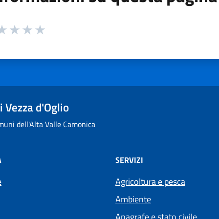
 da 1 a 5 stelle la pagina
ta 1 stelle su 5
aluta 2 stelle su 5
Valuta 3 stelle su 5
Valuta 4 stelle su 5
Valuta 5 stelle su 5
 Vezza d'Oglio
uni dell'Alta Valle Camonica
À
SERVIZI
e
Agricoltura e pesca
Ambiente
Anagrafe e stato civile