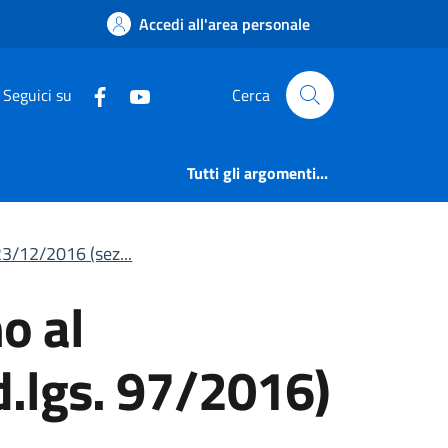
al 23/12/2016 (sezio
Accedi all'area personale
Seguici su
Cerca
Tutti gli argomenti...
 23/12/2016 (sez...
o al
d.lgs. 97/2016)