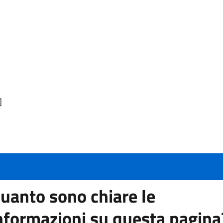
tra scheda).
altra scheda).
]
a).
uanto sono chiare le
nformazioni su questa pagina