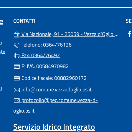
e
CONTATTI
SE
(apr
Via Nazionale, 91 - 25059 - Vezza d'Oglio (BS)
lo
Telefono: 0364/76126
nte
Fax: 0364/76492
P. IVA: 00584970982
Codice fiscale: 00882960172
i
di
info@comune.vezzadoglio.bs.it
protocollo@pec.comune.vezza-d-
oglio.bs.it
Servizio Idrico Integrato