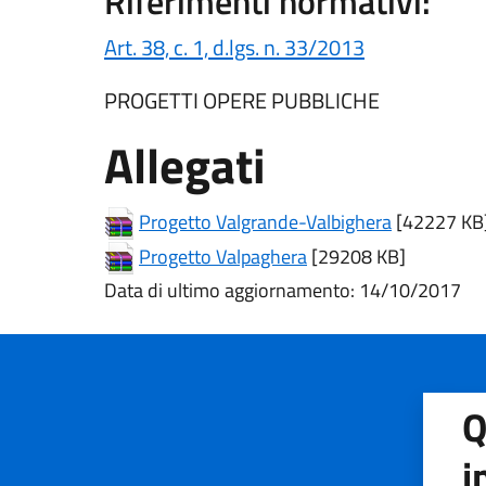
Riferimenti normativi:
(apre in un'al
Art. 38, c. 1, d.lgs. n. 33/2013
PROGETTI OPERE PUBBLICHE
Allegati
(apre in un'
Progetto Valgrande-Valbighera
[42227 KB
(apre in un'altra sched
Progetto Valpaghera
[29208 KB]
Data di ultimo aggiornamento: 14/10/2017
Q
i