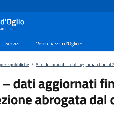
ati aggiornati fino 
d'Oglio
 Camonica
Servizi
Vivere Vezza d'Oglio
pere pubbliche
/
Altri documenti – dati aggiornati fino al
– dati aggiornati fin
zione abrogata dal 