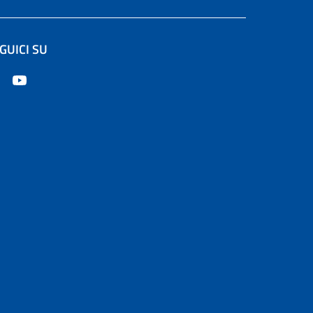
GUICI SU
e in un'altra scheda).