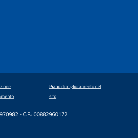
zione
Piano di miglioramento del
amento
sito
584970982 - C.F.: 00882960172