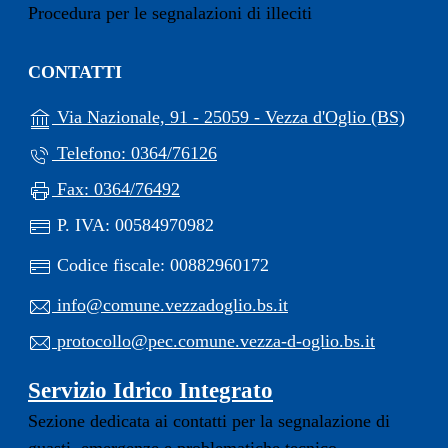
Procedura per le segnalazioni di illeciti
CONTATTI
(apre 
Via Nazionale, 91 - 25059 - Vezza d'Oglio (BS)
Telefono: 0364/76126
Fax: 0364/76492
P. IVA: 00584970982
Codice fiscale: 00882960172
info@comune.vezzadoglio.bs.it
protocollo@pec.comune.vezza-d-oglio.bs.it
Servizio Idrico Integrato
Sezione dedicata ai contatti per la segnalazione di