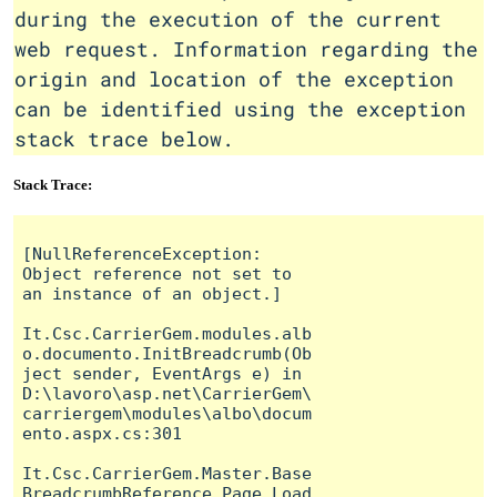
during the execution of the current
web request. Information regarding the
origin and location of the exception
can be identified using the exception
stack trace below.
Stack Trace:
[NullReferenceException: 
Object reference not set to 
an instance of an object.]

It.Csc.CarrierGem.modules.alb
o.documento.InitBreadcrumb(Ob
ject sender, EventArgs e) in 
D:\lavoro\asp.net\CarrierGem\
carriergem\modules\albo\docum
ento.aspx.cs:301

It.Csc.CarrierGem.Master.Base
BreadcrumbReference.Page_Load