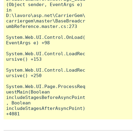
(Object sender, EventArgs e) 
in 
D:\lavoro\asp.net\CarrierGem\
carriergem\master\BaseBreadcr
umbReference.master.cs:273

System.Web.UI.Control.OnLoad(
EventArgs e) +98

System.Web.UI.Control.LoadRec
ursive() +153

System.Web.UI.Control.LoadRec
ursive() +250

System.Web.UI.Page.ProcessReq
uestMain(Boolean 
includeStagesBeforeAsyncPoint
, Boolean 
includeStagesAfterAsyncPoint) 