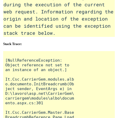
during the execution of the current
web request. Information regarding the
origin and location of the exception
can be identified using the exception
stack trace below.
Stack Trace:
[NullReferenceException: 
Object reference not set to 
an instance of an object.]

It.Csc.CarrierGem.modules.alb
o.documento.InitBreadcrumb(Ob
ject sender, EventArgs e) in 
D:\lavoro\asp.net\CarrierGem\
carriergem\modules\albo\docum
ento.aspx.cs:301

It.Csc.CarrierGem.Master.Base
BreadcrumbReference.Page_Load