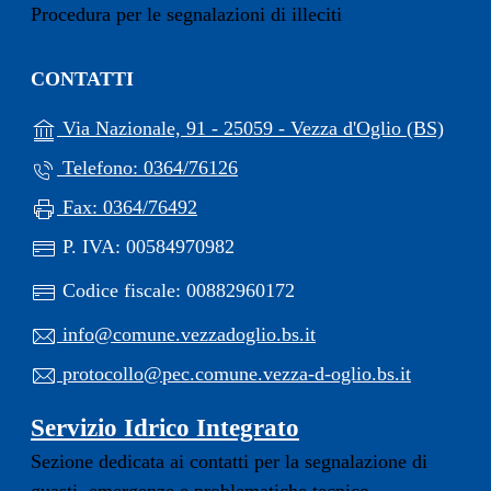
Procedura per le segnalazioni di illeciti
CONTATTI
(apre 
Via Nazionale, 91 - 25059 - Vezza d'Oglio (BS)
Telefono: 0364/76126
Fax: 0364/76492
P. IVA: 00584970982
Codice fiscale: 00882960172
info@comune.vezzadoglio.bs.it
protocollo@pec.comune.vezza-d-oglio.bs.it
Servizio Idrico Integrato
Sezione dedicata ai contatti per la segnalazione di