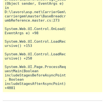
(Object sender, EventArgs e) 
in 
D:\lavoro\asp.net\CarrierGem\
carriergem\master\BaseBreadcr
umbReference.master.cs:273

System.Web.UI.Control.OnLoad(
EventArgs e) +98

System.Web.UI.Control.LoadRec
ursive() +153

System.Web.UI.Control.LoadRec
ursive() +250

System.Web.UI.Page.ProcessReq
uestMain(Boolean 
includeStagesBeforeAsyncPoint
, Boolean 
includeStagesAfterAsyncPoint) 