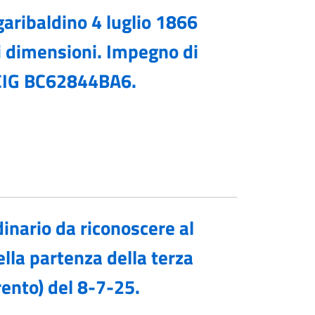
garibaldino 4 luglio 1866
di dimensioni. Impegno di
. CIG BC62844BA6.
inario da riconoscere al
ella partenza della terza
rento) del 8-7-25.