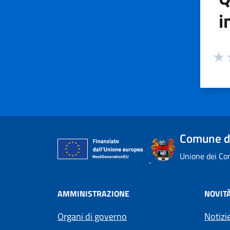
i
Valuta
Valu
V
Comune di
Unione dei Com
AMMINISTRAZIONE
NOVIT
Organi di governo
Notizi