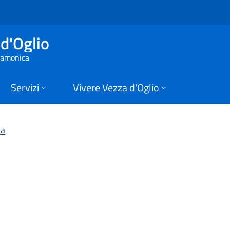
 | Albo On-Line | Co
d'Oglio
 Camonica
Servizi
Vivere Vezza d'Oglio
na