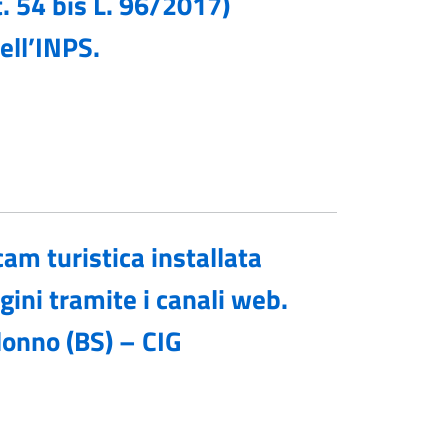
t. 54 bis L. 96/2017)
ell’INPS.
am turistica installata
gini tramite i canali web.
lonno (BS) – CIG